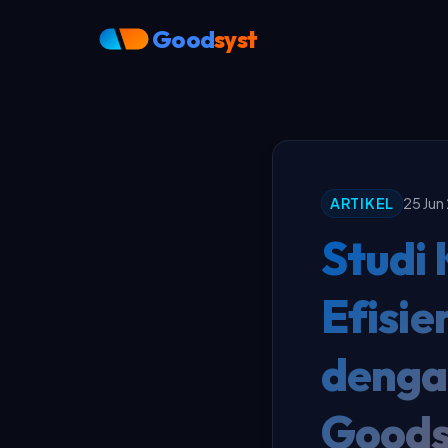
Good
syst
ARTIKEL
25 Jun
Studi
Efisi
denga
Goods