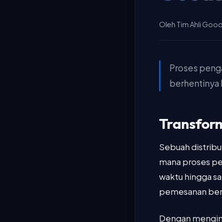
Oleh Tim Ahli Goo
Proses peng
berhentinya l
Transform
Sebuah distribu
mana proses p
waktu hingga sa
pemesanan berl
Dengan mengimp