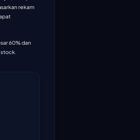
dasarkan rekam
dapat
esar 60% dan
 stock.