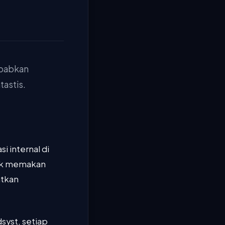
ebabkan
tastis.
 internal di
ok memakan
atkan
syst, setiap