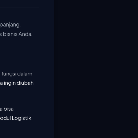
 panjang.
s bisnis Anda.
 fungsi dalam
a ingin diubah
a bisa
dul Logistik