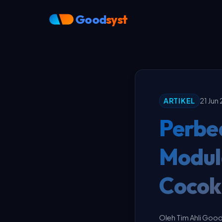
Good
syst
ARTIKEL
21 Jun
Perbe
Modul
Cocok 
Oleh Tim Ahli Goo