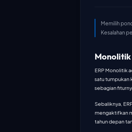
Memilih pond
Kesalahan pem
Monolitik
ERP Monolitik a
satu tumpukan k
sebagian fiturny
Sebaliknya, ER
mengaktifkan m
tahun depan ta