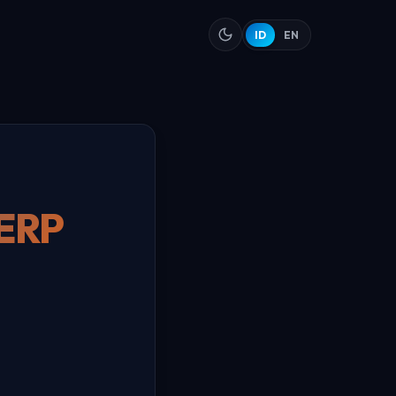
ID
EN
 ERP