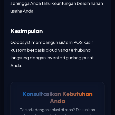
sehingga Anda tahu keuntungan bersih harian
usaha Anda.
Kesimpulan
Goodsyst membangun sistem POS kasir
kustom berbasis cloud yang terhubung
langsung dengan inventori gudang pusat
Anda.
Konsultasikan Kebutuhan
Anda
Tertarik dengan solusi di atas? Diskusikan