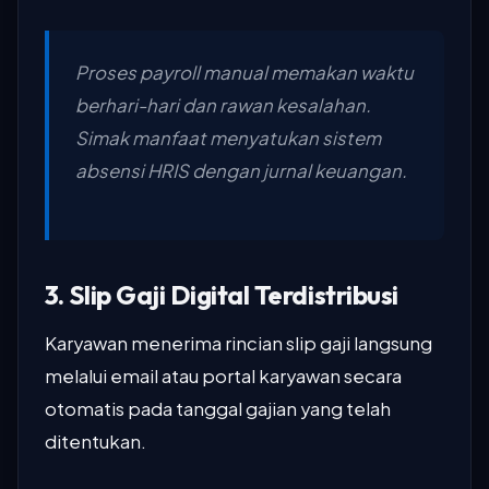
Proses payroll manual memakan waktu
berhari-hari dan rawan kesalahan.
Simak manfaat menyatukan sistem
absensi HRIS dengan jurnal keuangan.
3. Slip Gaji Digital Terdistribusi
Karyawan menerima rincian slip gaji langsung
melalui email atau portal karyawan secara
otomatis pada tanggal gajian yang telah
ditentukan.