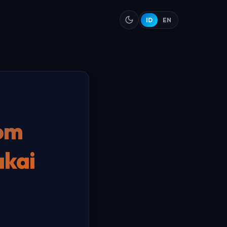
ID
EN
om
akai