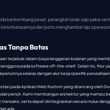
Anda berkembang pesat, perangkat lunak siap pakai serin
keterbatasannya dan justru menghambat laju operasion
tas Tanpa Batas
aan terjebak dalam biaya langganan bulanan yang memb
ngguna pada software off-the-shelf. Selain itu, fitur y
epenuhnya selaras dengan alur kerja spesifik perusahaan
stasi pada Aplikasi Web Kustom yang dirancang oleh Go
ali penuh. Kami membangun arsitektur yang mampu be
 transaksi, serta dapat diintegrasikan secara mulus den
dah ada.