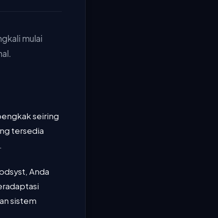
gkali mulai
al.
engkak seiring
ang tersedia
.
odsyst, Anda
radaptasi
gan sistem