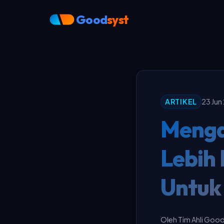
Good
syst
ARTIKEL
23 Jun
Menga
Lebih 
Untuk 
Oleh Tim Ahli Goo