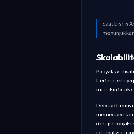
Saat bisnis 
menunjukkan 
Skalabili
Banyak perusah
bertambahnya pe
mungkin tidak s
Dengan berinve
memegang kend
dengan lonjakan
internal yang su