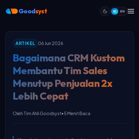
Good
syst
ID
EN
ARTIKEL
06 Jun 2026
Bagaimana CRM Kustom
Membantu Tim Sales
Menutup Penjualan 2x
Lebih Cepat
Oleh Tim Ahli Goodsyst
•
5 Menit Baca